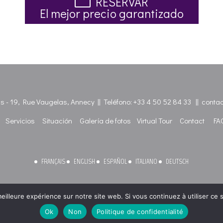
RESERVAR
El mejor precio garantizado
las - 19, Rue Vaugelas, Annecy || Teléfono:
+33 4 50 52 84 33
||
contac
Servicios
Situación
Galería de fotos
Virtual Tour
Contact
FA
FRANÇAIS
ENGLISH
ESPAÑOL
ITALIANO
DEUTSCH
eilleure expérience sur notre site web. Si vous continuez à utiliser ce
Ok
Non
Politique de confidentialité