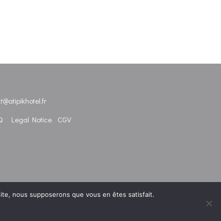
t@atipikhotel.fr
Q
Legal Notice
CGV
 site, nous supposerons que vous en êtes satisfait.