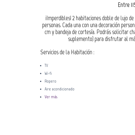
Entre 11
iImperdibles! 2 habitaciones doble de lujo d
personas. Cada una con una decoración person
cm y bandeja de cortesía. Podrás solicitar c
suplemento) para disfrutar al máx
Servicios de la Habitación :
TV
Wi-fi
Ropero
Aire acondicionado
Ver más