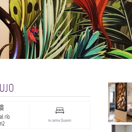
LUJO
al río
1x cama Queen
 m2