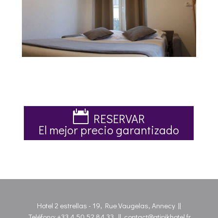
RESERVAR
El mejor precio garantizado
Hotel 2 estrellas - 19, Rue Vaugelas, Annecy ||
Teléfono:
+33 4 50 52 84 33
||
contact@atipikhotel.fr