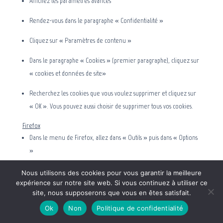
Affichez les paramètres avancés
Rendez-vous dans le paragraphe « Confidentialité »
Cliquez sur « Paramètres de contenu »
Dans le paragraphe « Cookies » (premier paragraphe), cliquez sur
« cookies et données de site»
Recherchez les cookies que vous voulez supprimer et cliquez sur
« OK ». Vous pouvez aussi choisir de supprimer tous vos cookies.
Firefox
Dans le menu de Firefox, allez dans « Outils » puis dans « Options
»
Sur l’onglet « Vie Privée », cliquez sur « Afficher les cookies »
Nous utilisons des cookies pour vous garantir la meilleure
expérience sur notre site web. Si vous continuez à utiliser ce
Recherchez les cookies que vous voulez supprimer et cliquez sur
site, nous supposerons que vous en êtes satisfait.
« Supprimer les cookies »
Ok
Non
Politique de confidentialité
Internet Explorer