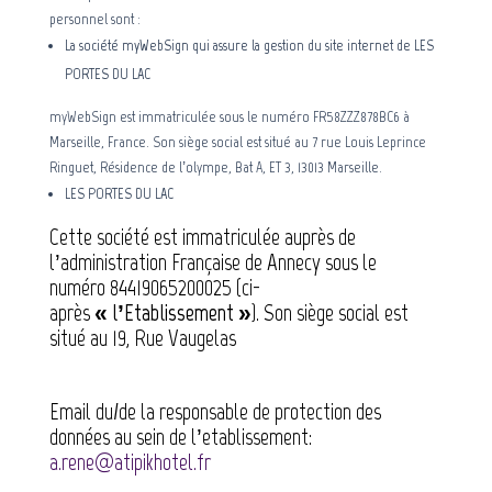
personnel sont :
La société myWebSign qui assure la gestion du site internet de
LES
PORTES DU LAC
myWebSign est immatriculée sous le numéro FR58ZZZ878BC6 à
Marseille, France. Son siège social est situé au 7 rue Louis Leprince
Ringuet, Résidence de l’olympe, Bat A, ET 3, 13013 Marseille.
LES PORTES DU LAC
Cette société est immatriculée auprès de
l’administration
Française
de
Annecy
sous le
numéro
84419065200025
(ci-
après
« l’Etablissement »
). Son siège social est
situé au
19, Rue Vaugelas
Email du/de la responsable de protection des
données au sein de l’etablissement:
a.rene@atipikhotel.fr