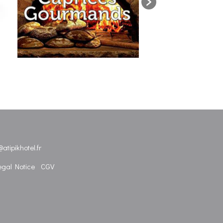
atipikhotel.fr
egal Notice
CGV