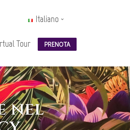
Italiano
rtual Tour
PRENOTA
e nel
cy