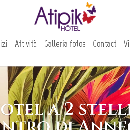
izi
Attività
Galleria fotos
Contact
Vi
otel a 2 stell
entro di Anne