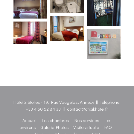
Hôtel 2 étoiles - 19, Rue Vaugelas, Annecy || Téléphone:
+33 4 50 52 84 33
||
contact@atipikhotel.fr
Accueil
Les chambres
Nos services
Les
environs
Galerie Photos
Visite virtuelle
FAQ
Contact
Mentions légales
CGV